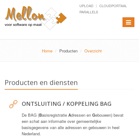
UPLOAD
CLOUDPORTAAL
PARALLELS
Toggle
navigat
Home
Producten
Overzicht
Producten en diensten
ONTSLUITING / KOPPELING BAG
De BAG (
B
asisregistratie
A
dressen en
G
ebouwen) bevat
een schat aan informatie over gemeentelijke
basisgegevens van alle adressen en gebouwen in heel
Nederland.