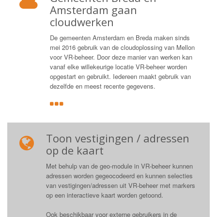
Amsterdam gaan
cloudwerken
De gemeenten Amsterdam en Breda maken sinds
mei 2016 gebruik van de cloudoplossing van Mellon
voor VR-beheer. Door deze manier van werken kan
vanaf elke willekeurige locatie VR-beheer worden
opgestart en gebruikt. Iedereen maakt gebruik van
dezelfde en meest recente gegevens.
Toon vestigingen / adressen
op de kaart
Met behulp van de geo-module in VR-beheer kunnen
adressen worden gegeocodeerd en kunnen selecties
van vestigingen/adressen uit VR-beheer met markers
op een interactieve kaart worden getoond.
Ook beschikbaar voor externe gebruikers in de