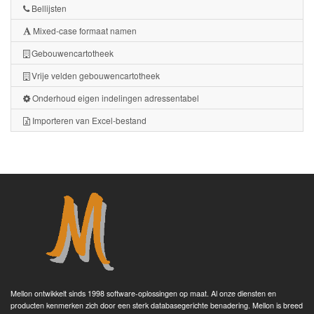
Bellijsten
Mixed-case formaat namen
Gebouwencartotheek
Vrije velden gebouwencartotheek
Onderhoud eigen indelingen adressentabel
Importeren van Excel-bestand
Mellon ontwikkelt sinds 1998 software-oplossingen op maat. Al onze diensten en
producten kenmerken zich door een sterk databasegerichte benadering. Mellon is breed