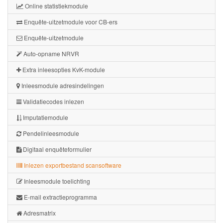
Online statistiekmodule
Enquête-uitzetmodule voor CB-ers
Enquête-uitzetmodule
Auto-opname NRVR
Extra inleesopties KvK-module
Inleesmodule adresindelingen
Validatiecodes inlezen
Imputatiemodule
Pendelinleesmodule
Digitaal enquêteformulier
Inlezen exportbestand scansoftware
Inleesmodule toelichting
E-mail extractieprogramma
Adresmatrix